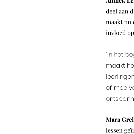
Anniek L
deel aan d
maakt nu d
invloed op
‘In het b
maakt het
leerlingen
of moe vo
ontspanne
Mara Gre
lessen ge