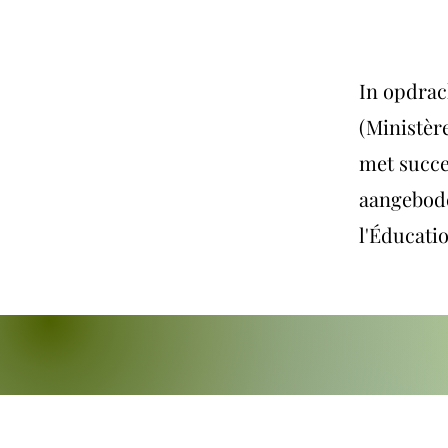
In opdrac
(Ministère
met succe
aangebode
l'Éducatio