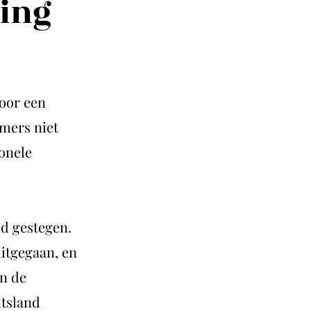
ning
voor een
mers niet
ionele
nd gestegen.
uitgegaan, en
n de
itsland