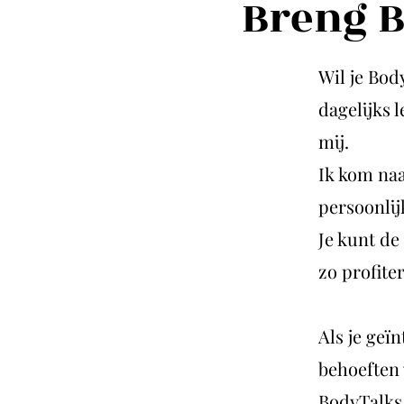
Breng B
Wil je Bod
dagelijks 
mij.
Ik kom naar
persoonlij
Je kunt de
zo profite
Als je geï
behoeften 
BodyTalks 