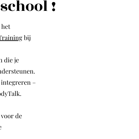
school !
 het
Training
bij
n die je
ondersteunen.
 integreren –
odyTalk.
 voor de
e