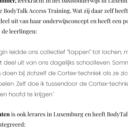
emmer,
leerkracht in het basisonderwijs in Luxem
e BodyTalk Access Training. Wat zij daar zelf heef
eel uit van haar onderwijsconcept en heeft een po
 de leerlingen:
egin leidde ons collectief “tappen” tot lachen,
 deel uit van ons dagelijks schoolleven. Som
 doen bij zichzelf de Cortex-techniek als ze zi
elen. Zelf doe ik tussendoor de Cortex-techn
n hoofd te krijgen.’
hten
is ook lerares in Luxemburg en heeft BodyTal
ïntegreerd: