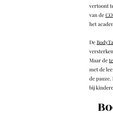
vertoont t
van de
CO
het acade
De
BodyTa
versterken
Maar de
t
met de lee
de pauze. 
bij kinder
Bo