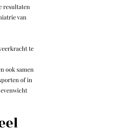
e resultaten
iatrie van
veerkracht te
en ook samen
sporten of in
k evenwicht
eel