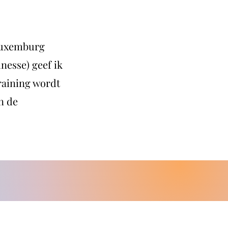
 Luxemburg
unesse) geef ik
raining wordt
n de