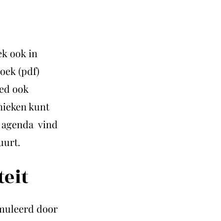
ek ook in
boek (pdf)
ied ook
nieken kunt
n agenda vind
uurt.
teit
imuleerd door