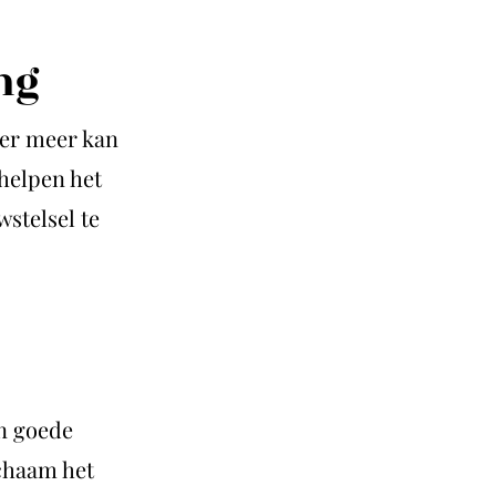
ng
der meer kan
helpen het
stelsel te
en goede
ichaam het