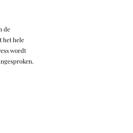
n de
 het hele
ress wordt
aangesproken.