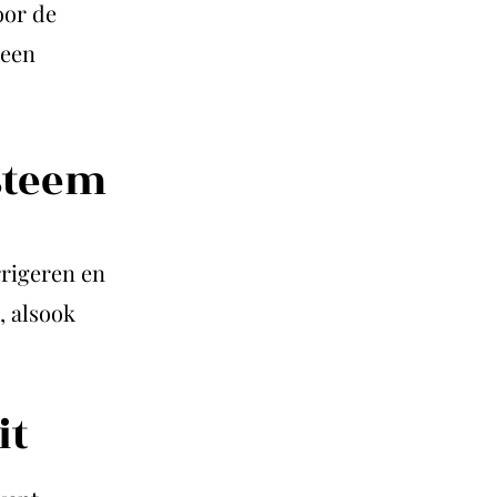
oor de
 een
steem
rigeren en
, alsook
it