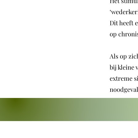
Het stimu
‘wederker
Dit heeft 
op chronis
Als op zi
bij kleine
extreme s
noodgeval