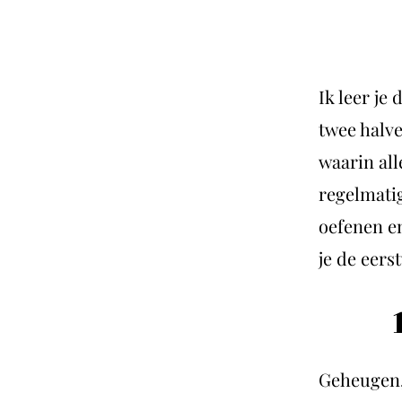
Ik leer je
twee halve
waarin all
regelmatig
oefenen en
je de eers
Geheugen,