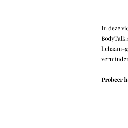
In deze vi
BodyTalk A
lichaam-g
verminder
Probeer h