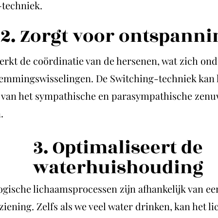
-techniek.
2. Zorgt voor ont
spanni
erkt de coördinatie van de hersenen, wat zich on
stemmingswisselingen. De Switching-techniek kan 
 van het sympathische en parasympathische zenuw
.
3. Optimaliseert de
waterhuisho
uding
logische lichaamsprocessen zijn afhankelijk van e
iening. Zelfs als we veel water drinken, kan het l