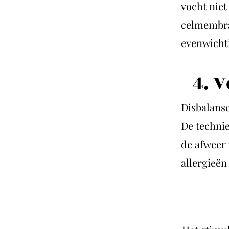
vocht niet
celmembra
evenwicht
4. 
Disbalans
De techni
de afweer 
allergieën