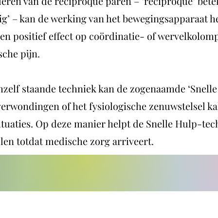
leren van de reciproque paren – ‘reciproque’ bete
ig’ – kan de werking van het bewegingsapparaat he
een positief effect op coördinatie- of wervelkolo
che pijn.
chzelf staande techniek kan de zogenaamde ‘Snelle
 verwondingen of het fysiologische zenuwstelsel k
ituaties. Op deze manier helpt de Snelle Hulp-tec
len totdat medische zorg arriveert.