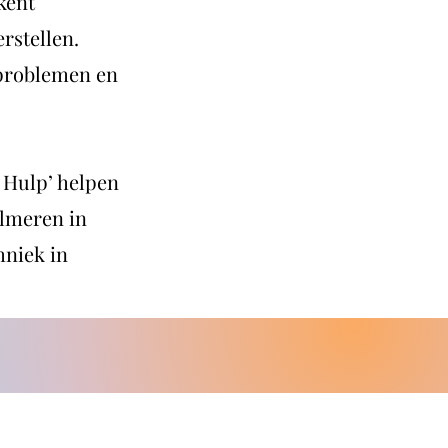
kent
rstellen.
mproblemen en
 Hulp’ helpen
almeren in
hniek in