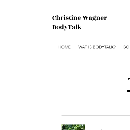
Christine Wagner
BodyTalk
HOME
WAT IS BODYTALK?
BO