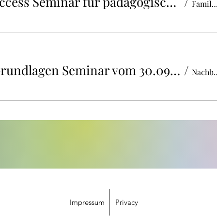
BodyTalk Access Seminar für pädagogische Fachkräfte Familienbildungsstätte (FaBi)
/
Familienbildungsstätte 
BodyTalk Grundlagen Seminar vom 30.09 - 04.10.2026 in Wolfsburg
/
Nachbarschaftsh
Impressum
Privacy