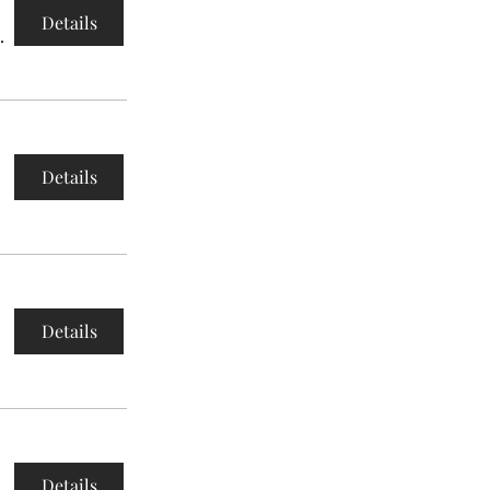
Details
benende
Details
Details
Details