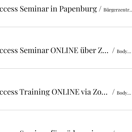
ccess Seminar in Papenburg
/
Bürgerzentrum O
BodyTalk Access Seminar ONLINE über ZOOM
/
BodyTalk Christine Wagner
BodyTalk Access Training ONLINE via Zoom
/
BodyTalk Christine Wagner