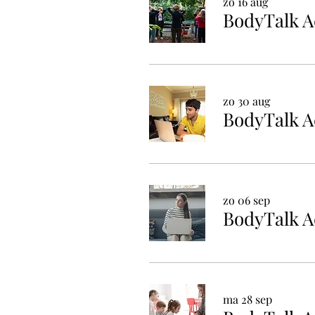
zo 16 aug
BodyTalk A
zo 30 aug
zo 06 sep
ma 28 sep