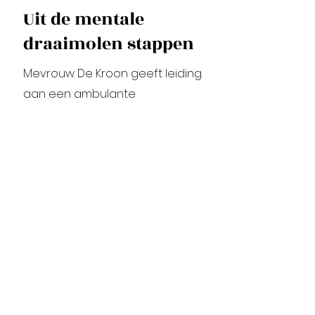
Uit de mentale
draaimolen stappen
Mevrouw De Kroon geeft leiding
aan een ambulante
psychiatrische dienst:
‘Ik gebruik BodyTalk bij sommigen
van onze psychiatrische
patiënten. Door de technieken
komt hun mentale carrousel tot
rust, ontspannen ze in het
algemeen meer en kunnen ze
zich beter concentreren. Zelf
heb ik gemerkt dat ik geduldiger
ben geworden en gemakkelijker