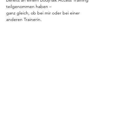
bereits an einem BodyTalk Access Training 
teilgenommen haben – 
ganz gleich, ob bei mir oder bei einer 
anderen Trainerin.
Was erwartet euch?
> Wir üben gemeinsam alle 
BodyTalk 
Access Techniken
 an uns selbst.
> Gemeinsam wenden wir die 
Schnelle-
Hilfe-Technik
 an.
> Zum Abschluss des Abends gibt es eine 
kraftvolle 
BodyTalk Balance für die gesamte 
Gruppe
.
Meer lezen >
Privacy
Impressum