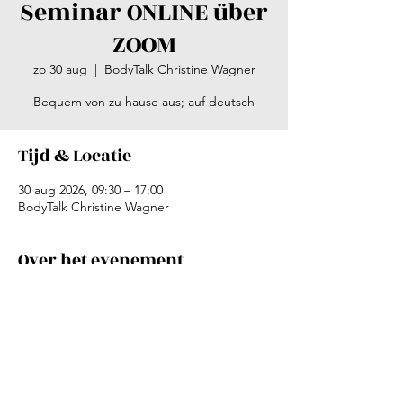
Seminar ONLINE über
ZOOM
zo 30 aug
  |  
BodyTalk Christine Wagner
Bequem von zu hause aus; auf deutsch
Tijd & Locatie
30 aug 2026, 09:30 – 17:00
BodyTalk Christine Wagner
Over het evenement
Beitrag 160 € (inkl. Kursheft & Zertifikat) 
Anmelden: 
christine@christinewagner-
bodytalk.com
oder Fon +31 6 555 777 90 (auch 
WhatsApp) 