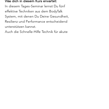
Was dich in diesem Kurs erwartet:
In diesem Tages-Seminar lernst Du fünf 
effektive Techniken aus dem BodyTalk 
System, mit denen Du Deine Gesundheit, 
Resilienz und Performance entscheidend 
unterstützen kannst.
Auch die Schnelle-Hilfe Technik für akute 
Verletzungen und chronische Schmerzen 
werden vorgestellt und im Kurs praktiziert.
In nur 10 Minuten täglich kannst Du diese 
Techniken anwenden und Deine 
Gesundheit stärken.
Nicht nur bei Dir selbst kannst Du die 
erlernten Techniken anwenden, sondern 
auch bei anderen die Hilfe benötigen.
Meer lezen >