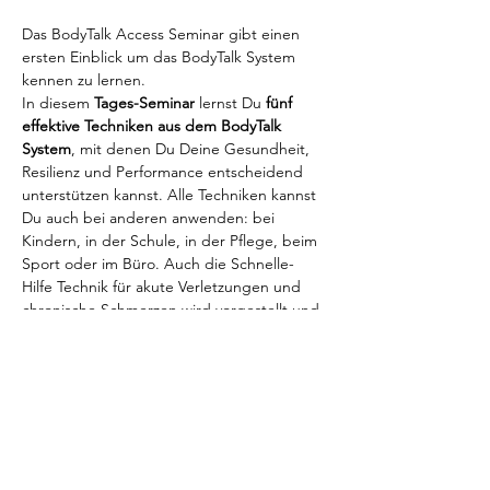
Das BodyTalk Access Seminar gibt einen 
ersten Einblick um das BodyTalk System 
kennen zu lernen.
In diesem 
Tages-Seminar 
lernst Du 
fünf 
effektive Techniken aus dem BodyTalk 
System
, mit denen Du Deine Gesundheit, 
Resilienz und Performance entscheidend 
unterstützen kannst. Alle Techniken kannst 
Du auch bei anderen anwenden: bei 
Kindern, in der Schule, in der Pflege, beim 
Sport oder im Büro. Auch die Schnelle-
Hilfe Technik für akute Verletzungen und 
chronische Schmerzen wird vorgestellt und 
im Kurs praktiziert.
In nur 10 Minuten täglich kannst Du diese 
Techniken anwenden und Deine 
Gesundheit stärken.
Du erhältst ein Kursbuch mit allen 
Techniken sowie ein Zertifikat der 
Internationalen BodyTalk Association.