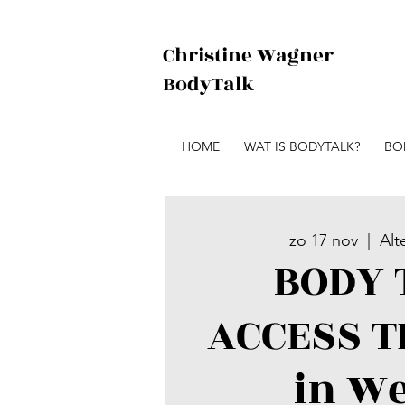
Christine Wagner
BodyTalk
HOME
WAT IS BODYTALK?
BO
zo 17 nov
  |  
Alt
BODY 
ACCESS T
in W