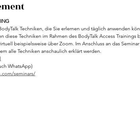
nement
NING
BodyTalk Techniken, die Sie erlernen und täglich anwenden könn
nen diese Techniken im Rahmen des BodyTalk Access Trainings b
irtuell beispielsweise über Zoom. Im Anschluss an das Seminar er
em alle Techniken anschaulich erklärt werden.
l
auch WhatsApp)
m.com/seminars/