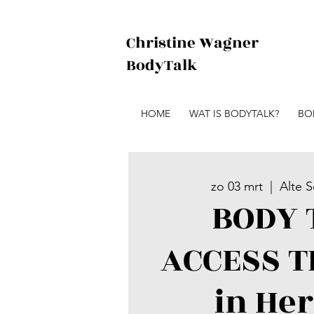
Christine Wagner
BodyTalk
HOME
WAT IS BODYTALK?
BO
zo 03 mrt
  |  
Alte 
BODY 
ACCESS T
in He