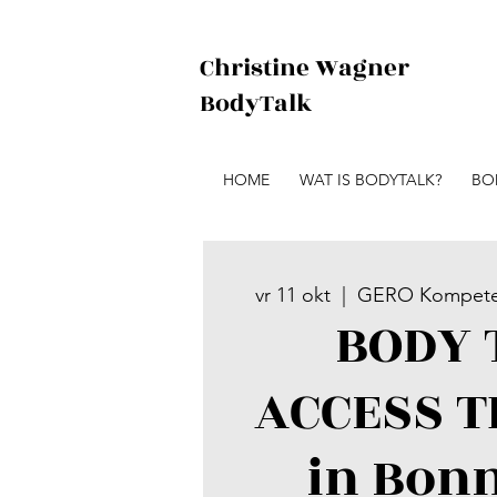
Christine Wagner
BodyTalk
HOME
WAT IS BODYTALK?
BO
vr 11 okt
  |  
GERO Kompetenz
BODY 
ACCESS T
in Bon